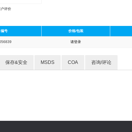
用户评价
编号
价格/包装
056839
请登录
收藏产品
保存&安全
MSDS
COA
咨询/评论