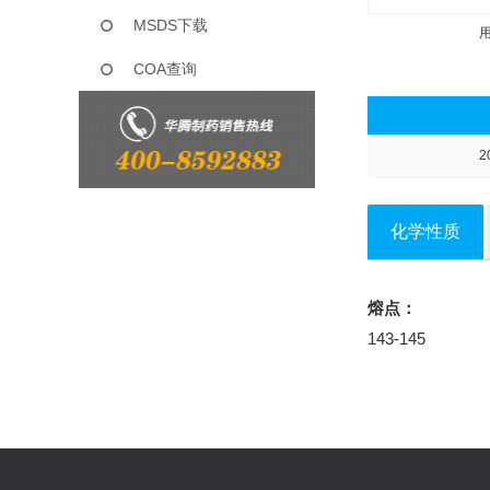
MSDS下载
COA查询
2
化学性质
熔点：
143-145