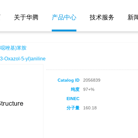
大批量询价
页
关于华腾
产品中心
技术服务
新
-噁唑基)苯胺
xazol-5-yl)aniline
Catalog ID
2056839
纯度
97+%
EINEC
分子量
160.18