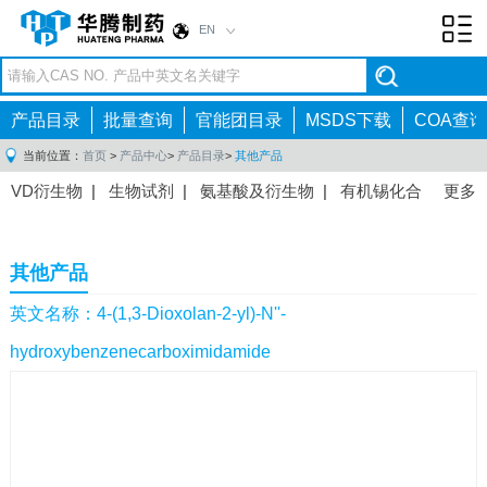
EN
Toggl
navig
产品目录
批量查询
官能团目录
MSDS下载
COA查询
当前位置：
首页
>
产品中心
>
产品目录
>
其他产品
VD衍生物
|
生物试剂
|
氨基酸及衍生物
|
有机锡化合
更多
物
|
有机硼化合物
|
有机磷化合物
|
有机氟化合物
|
中间体
|
其他产品
|
抗肿瘤药物中间体
|
抗病毒药物中
其他产品
间体
|
抗高血压药物中间体
|
抗糖尿病药物中间体
|
抗
感染药物中间体
|
肠胃药物中间体
|
镇痛麻醉药物中间
英文名称：4-(1,3-Dioxolan-2-yl)-N''-
体
|
抗精神病药物中间体
|
抗炎药物中间体
|
精选原料
hydroxybenzenecarboximidamide
药中间体
|
其他原料药中间体
|