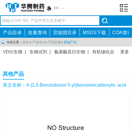
EN
Toggl
navig
产品目录
批量查询
官能团目录
MSDS下载
COA查询
当前位置：
首页
>
产品中心
>
产品目录
>
其他产品
VD衍生物
|
生物试剂
|
氨基酸及衍生物
|
有机锡化合
更多
物
|
有机硼化合物
|
有机磷化合物
|
有机氟化合物
|
中间体
|
其他产品
|
抗肿瘤药物中间体
|
抗病毒药物中
其他产品
间体
|
抗高血压药物中间体
|
抗糖尿病药物中间体
|
抗
感染药物中间体
|
肠胃药物中间体
|
镇痛麻醉药物中间
英文名称：4-(1,3-Benzodioxol-5-yl)benzenecarboxylic acid
体
|
抗精神病药物中间体
|
抗炎药物中间体
|
精选原料
药中间体
|
其他原料药中间体
|