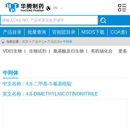
EN
Toggl
navig
产品目录
批量查询
官能团目录
MSDS下载
COA查询
当前位置：
首页
>
产品中心
>
产品目录
>
中间体
VD衍生物
|
生物试剂
|
氨基酸及衍生物
|
有机锡化合
更多
物
|
有机硼化合物
|
有机磷化合物
|
有机氟化合物
|
中间体
|
其他产品
|
抗肿瘤药物中间体
|
抗病毒药物中
中间体
间体
|
抗高血压药物中间体
|
抗糖尿病药物中间体
|
抗
感染药物中间体
|
肠胃药物中间体
|
镇痛麻醉药物中间
中文名称：4,6-二甲基-3-氰基吡啶
体
|
抗精神病药物中间体
|
抗炎药物中间体
|
精选原料
英文名称：4,6-DIMETHYLNICOTINONITRILE
药中间体
|
其他原料药中间体
|