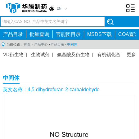
EN
Toggl
navig
产品目录
批量查询
官能团目录
MSDS下载
COA查询
当前位置：
首页
>
产品中心
>
产品目录
>
中间体
VD衍生物
|
生物试剂
|
氨基酸及衍生物
|
有机锡化合
更多
物
|
有机硼化合物
|
有机磷化合物
|
有机氟化合物
|
中间体
|
其他产品
|
抗肿瘤药物中间体
|
抗病毒药物中
中间体
间体
|
抗高血压药物中间体
|
抗糖尿病药物中间体
|
抗
感染药物中间体
|
肠胃药物中间体
|
镇痛麻醉药物中间
英文名称：4,5-dihydrofuran-2-carbaldehyde
体
|
抗精神病药物中间体
|
抗炎药物中间体
|
精选原料
药中间体
|
其他原料药中间体
|