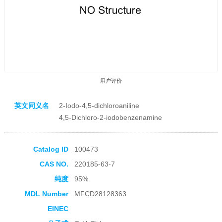
用户评价
英文同义名
2-Iodo-4,5-dichloroaniline
4,5-Dichloro-2-iodobenzenamine
Catalog ID
100473
收藏产品
CAS NO.
220185-63-7
纯度
95%
MDL Number
MFCD28128363
EINEC