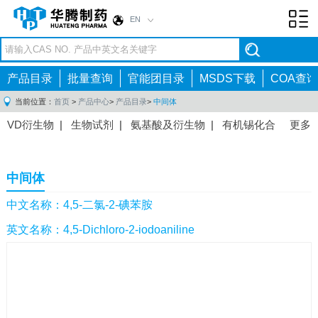
EN
Toggl
navig
产品目录
批量查询
官能团目录
MSDS下载
COA查询
当前位置：
首页
>
产品中心
>
产品目录
>
中间体
VD衍生物
|
生物试剂
|
氨基酸及衍生物
|
有机锡化合
更多
物
|
有机硼化合物
|
有机磷化合物
|
有机氟化合物
|
中间体
|
其他产品
|
抗肿瘤药物中间体
|
抗病毒药物中
中间体
间体
|
抗高血压药物中间体
|
抗糖尿病药物中间体
|
抗
感染药物中间体
|
肠胃药物中间体
|
镇痛麻醉药物中间
中文名称：4,5-二氯-2-碘苯胺
体
|
抗精神病药物中间体
|
抗炎药物中间体
|
精选原料
英文名称：4,5-Dichloro-2-iodoaniline
药中间体
|
其他原料药中间体
|