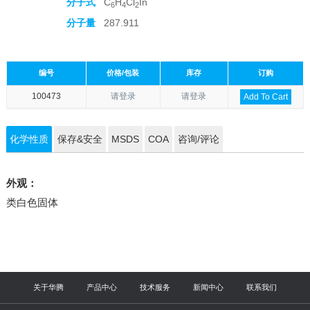
分子式
C
H
Cl
In
6
4
2
分子量
287.911
编号
价格/包装
库存
订购
100473
请登录
请登录
Add To Cart
化学性质
保存&安全
MSDS
COA
咨询/评论
外观：
类白色固体
关于华腾
产品中心
技术服务
新闻中心
联系我们