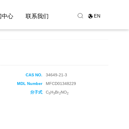
闻中心
联系我们
EN
CAS NO.
34649-21-3
MDL Number
MFCD01348229
分子式
C
H
Br
NO
5
3
2
2