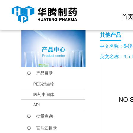
快捷导航栏 >>
化学试剂
生物试剂
PEG衍生物
当前位置：
首页
产品中心
产品目录
5-溴-1H-吡咯-2-羧酸
首
其他产品
中文名称：5-溴-
英文名称：4,5-Dibr
产品目录
PEG衍生物
医药中间体
API
批量查询
官能团目录