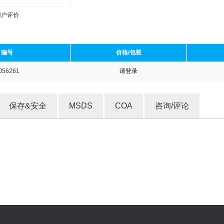
用户评价
编号
价格/包装
056261
请登录
收藏产品
保存&安全
MSDS
COA
咨询/评论