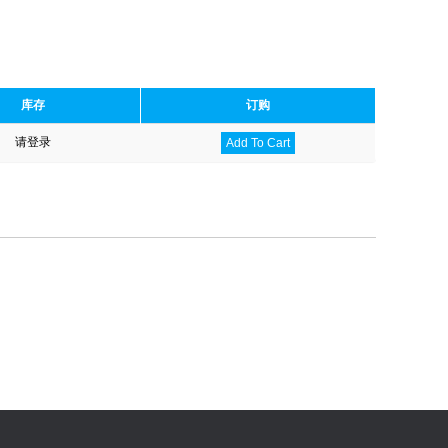
库存
订购
请登录
Add To Cart