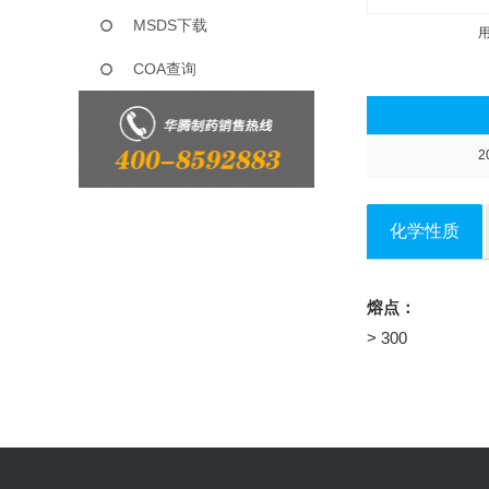
MSDS下载
COA查询
2
化学性质
熔点：
> 300