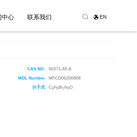
闻中心
联系我们
EN
CAS NO.
50371-65-8
MDL Number
MFCD06200908
分子式
C
H
Br
N
O
5
5
2
3