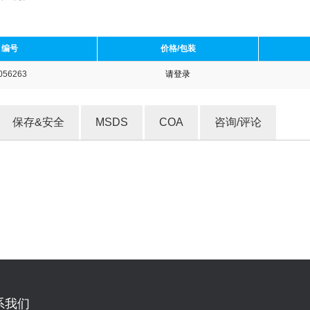
编号
价格/包装
056263
请登录
收藏产品
保存&安全
MSDS
COA
咨询/评论
系我们