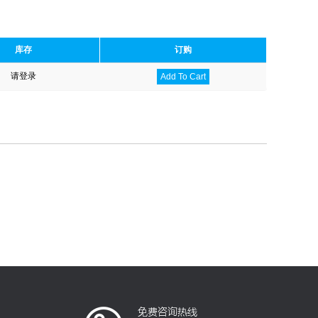
库存
订购
请登录
Add To Cart