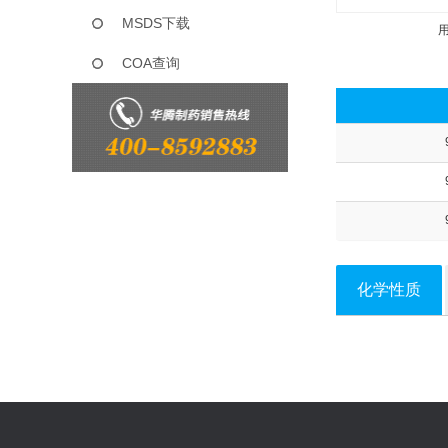
MSDS下载
COA查询
化学性质