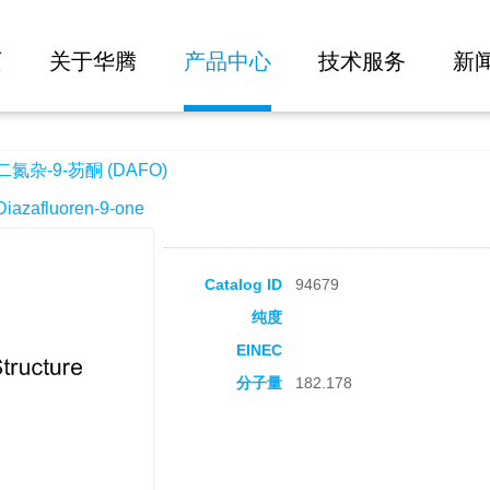
大批量询价
AFO)
页
关于华腾
产品中心
技术服务
新
氮杂-9-芴酮 (DAFO)
zafluoren-9-one
Catalog ID
94679
纯度
EINEC
分子量
182.178