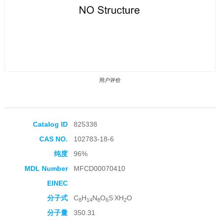
用户评价
Catalog ID
825338
CAS NO.
102783-18-6
收藏产品
纯度
96%
MDL Number
MFCD00070410
EINEC
.
分子式
C
H
N
O
S
XH
O
8
14
8
6
2
分子量
350.31