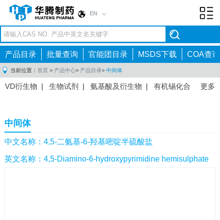
EN
Toggl
navig
产品目录
批量查询
官能团目录
MSDS下载
COA查询
当前位置：
首页
>
产品中心
>
产品目录
>
中间体
VD衍生物
|
生物试剂
|
氨基酸及衍生物
|
有机锡化合
更多
物
|
有机硼化合物
|
有机磷化合物
|
有机氟化合物
|
中间体
|
其他产品
|
抗肿瘤药物中间体
|
抗病毒药物中
中间体
间体
|
抗高血压药物中间体
|
抗糖尿病药物中间体
|
抗
感染药物中间体
|
肠胃药物中间体
|
镇痛麻醉药物中间
中文名称：4,5-二氨基-6-羟基嘧啶半硫酸盐
体
|
抗精神病药物中间体
|
抗炎药物中间体
|
精选原料
英文名称：4,5-Diamino-6-hydroxypyrimidine hemisulphate
药中间体
|
其他原料药中间体
|