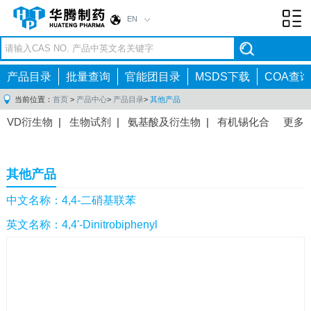
EN
Toggl
navig
产品目录
批量查询
官能团目录
MSDS下载
COA查询
当前位置：
首页
>
产品中心
>
产品目录
>
其他产品
VD衍生物
|
生物试剂
|
氨基酸及衍生物
|
有机锡化合
更多
物
|
有机硼化合物
|
有机磷化合物
|
有机氟化合物
|
中间体
|
其他产品
|
抗肿瘤药物中间体
|
抗病毒药物中
其他产品
间体
|
抗高血压药物中间体
|
抗糖尿病药物中间体
|
抗
感染药物中间体
|
肠胃药物中间体
|
镇痛麻醉药物中间
中文名称：4,4-二硝基联苯
体
|
抗精神病药物中间体
|
抗炎药物中间体
|
精选原料
英文名称：4,4'-Dinitrobiphenyl
药中间体
|
其他原料药中间体
|