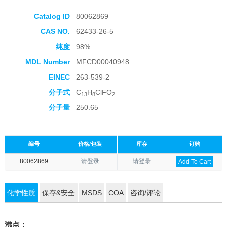
Catalog ID
80062869
CAS NO.
62433-26-5
纯度
98%
MDL Number
MFCD00040948
EINEC
263-539-2
分子式
C
H
ClFO
13
8
2
分子量
250.65
编号
价格/包装
库存
订购
80062869
请登录
请登录
Add To Cart
化学性质
保存&安全
MSDS
COA
咨询/评论
沸点：