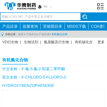
EN
Toggl
navig
产品目录
批量查询
官能团目录
MSDS下载
COA查询
当前位置：
首页
>
产品中心
>
产品目录
>
有机氟化合物
VD衍生物
|
生物试剂
|
氨基酸及衍生物
|
有机锡化合
更多
物
|
有机硼化合物
|
有机磷化合物
|
有机氟化合物
|
中间体
|
其他产品
|
抗肿瘤药物中间体
|
抗病毒药物中
有机氟化合物
间体
|
抗高血压药物中间体
|
抗糖尿病药物中间体
|
抗
感染药物中间体
|
肠胃药物中间体
|
镇痛麻醉药物中间
中文名称：4'-氯-5-氟-2-羟基二苯甲酮
体
|
抗精神病药物中间体
|
抗炎药物中间体
|
精选原料
英文名称：4'-CHLORO-5-FLUORO-2-
药中间体
|
其他原料药中间体
|
HYDROXYBENZOPHENONE