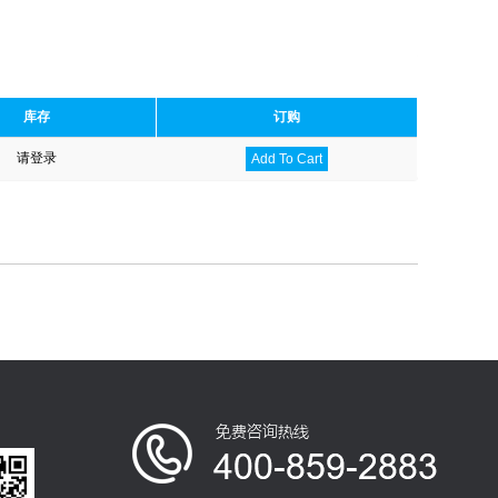
库存
订购
请登录
Add To Cart