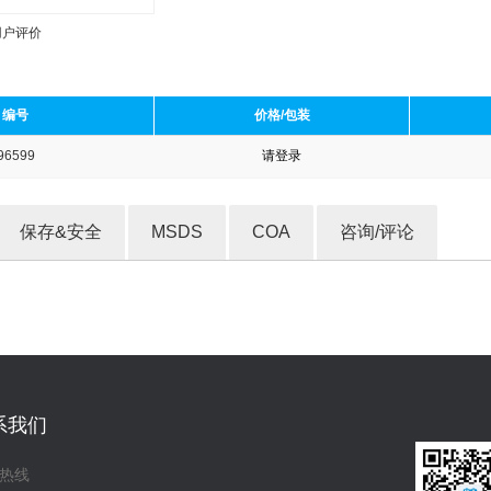
用户评价
编号
价格/包装
96599
请登录
收藏产品
保存&安全
MSDS
COA
咨询/评论
系我们
热线