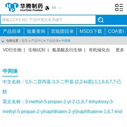
EN
Toggl
navig
产品目录
批量查询
官能团目录
MSDS下载
COA查询
当前位置：
首页
>
产品中心
>
产品目录
>
中间体
VD衍生物
|
生物试剂
|
氨基酸及衍生物
|
有机锡化合
更多
物
|
有机硼化合物
|
有机磷化合物
|
有机氟化合物
|
中间体
|
其他产品
|
抗肿瘤药物中间体
|
抗病毒药物中
中间体
间体
|
抗高血压药物中间体
|
抗糖尿病药物中间体
|
抗
感染药物中间体
|
肠胃药物中间体
|
镇痛麻醉药物中间
中文名称：5,5-二异丙基-3,3-二甲基-[2,2-bi萘]-1,1,6,6,7,7-己
体
|
抗精神病药物中间体
|
抗炎药物中间体
|
精选原料
醇
药中间体
|
其他原料药中间体
|
英文名称：3-methyl-5-propan-2-yl-2-(1,6,7-trihydroxy-3-
methyl-5-propan-2-ylnaphthalen-2-yl)naphthalene-1,6,7-triol