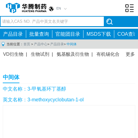
EN
Toggl
navig
产品目录
批量查询
官能团目录
MSDS下载
COA查询
当前位置：
首页
>
产品中心
>
产品目录
>
中间体
VD衍生物
|
生物试剂
|
氨基酸及衍生物
|
有机锡化合
更多
物
|
有机硼化合物
|
有机磷化合物
|
有机氟化合物
|
中间体
|
其他产品
|
抗肿瘤药物中间体
|
抗病毒药物中
中间体
间体
|
抗高血压药物中间体
|
抗糖尿病药物中间体
|
抗
感染药物中间体
|
肠胃药物中间体
|
镇痛麻醉药物中间
中文名称：3-甲氧基环丁基醇
体
|
抗精神病药物中间体
|
抗炎药物中间体
|
精选原料
英文名称：3-methoxycyclobutan-1-ol
药中间体
|
其他原料药中间体
|