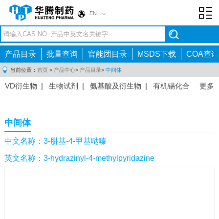
EN
Toggl
navig
产品目录
批量查询
官能团目录
MSDS下载
COA查询
当前位置：
首页
>
产品中心
>
产品目录
>
中间体
VD衍生物
|
生物试剂
|
氨基酸及衍生物
|
有机锡化合
更多
物
|
有机硼化合物
|
有机磷化合物
|
有机氟化合物
|
中间体
|
其他产品
|
抗肿瘤药物中间体
|
抗病毒药物中
中间体
间体
|
抗高血压药物中间体
|
抗糖尿病药物中间体
|
抗
感染药物中间体
|
肠胃药物中间体
|
镇痛麻醉药物中间
中文名称：3-肼基-4-甲基哒嗪
体
|
抗精神病药物中间体
|
抗炎药物中间体
|
精选原料
英文名称：3-hydrazinyl-4-methylpyridazine
药中间体
|
其他原料药中间体
|