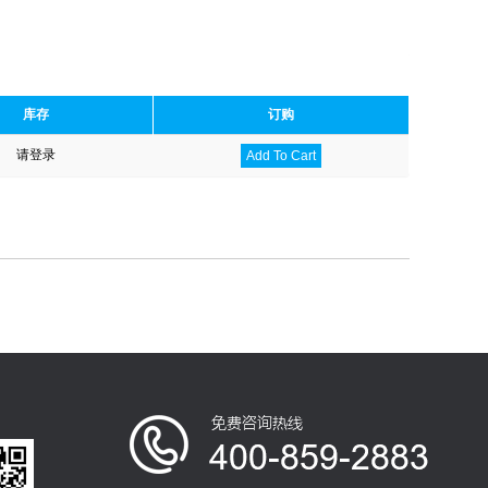
库存
订购
请登录
Add To Cart