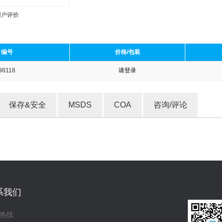
用户评价
编号
价格/包装
98118
请登录
收藏产品
保存&安全
MSDS
COA
咨询/评论
系我们
热线