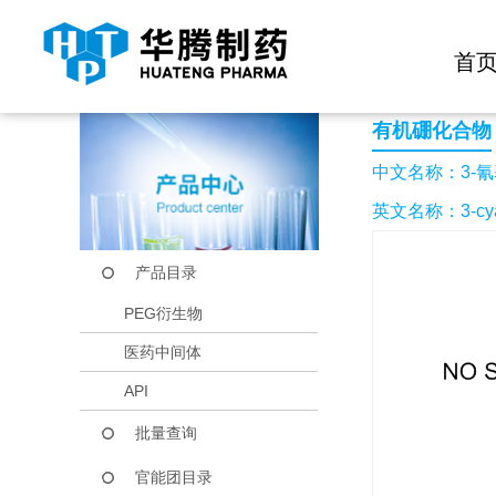
快捷导航栏 >>
化学试剂
生物试剂
PEG衍生物
当前位置：
首页
产品中心
产品目录
3-氰基-5-甲基苯硼酸
首
有机硼化合物
中文名称：3-氰
英文名称：3-cyano
产品目录
PEG衍生物
医药中间体
API
批量查询
官能团目录