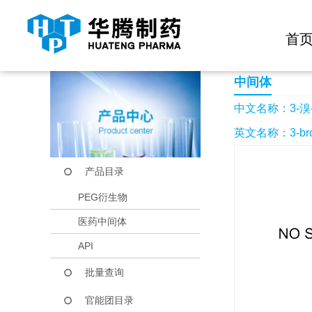
快捷导航栏 >>
化学试剂
生物试剂
PEG衍生物
当前位置：
首页
产品中心
产品目录
3-溴-5-碘-苯酚
首
中间体
中文名称：3-溴-
英文名称：3-broM
产品目录
PEG衍生物
医药中间体
API
批量查询
官能团目录