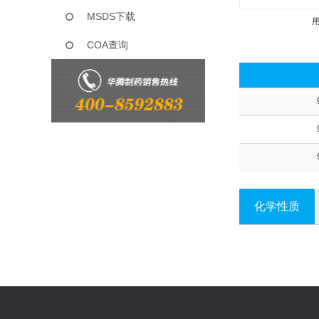
MSDS下载
COA查询
化学性质