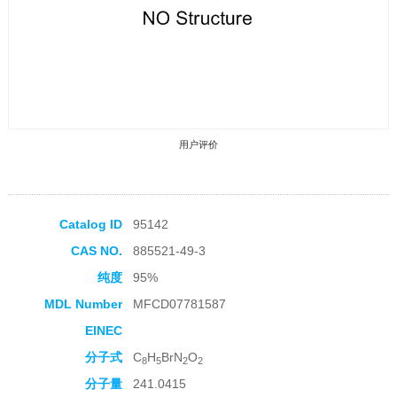
用户评价
Catalog ID
95142
CAS NO.
885521-49-3
收藏产品
纯度
95%
MDL Number
MFCD07781587
EINEC
分子式
C
H
BrN
O
8
5
2
2
分子量
241.0415