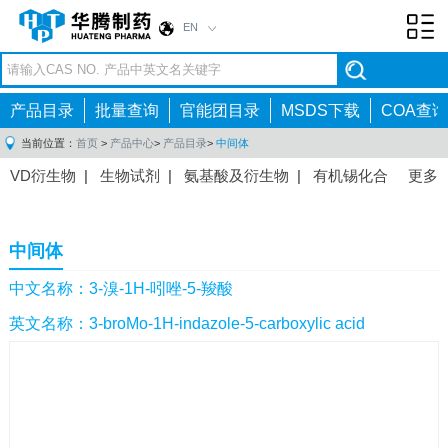
EN
Toggl
navig
产品目录
批量查询
官能团目录
MSDS下载
COA查询
当前位置：
首页
>
产品中心
>
产品目录
>
中间体
VD衍生物
|
生物试剂
|
氨基酸及衍生物
|
有机锡化合
更多
物
|
有机硼化合物
|
有机磷化合物
|
有机氟化合物
|
中间体
|
其他产品
|
抗肿瘤药物中间体
|
抗病毒药物中
中间体
间体
|
抗高血压药物中间体
|
抗糖尿病药物中间体
|
抗
感染药物中间体
|
肠胃药物中间体
|
镇痛麻醉药物中间
中文名称：3-溴-1H-吲唑-5-羧酸
体
|
抗精神病药物中间体
|
抗炎药物中间体
|
精选原料
英文名称：3-broMo-1H-indazole-5-carboxylic acid
药中间体
|
其他原料药中间体
|