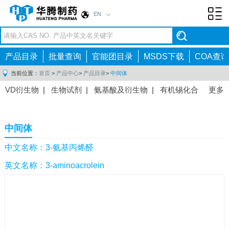
EN
Toggl
navig
产品目录
批量查询
官能团目录
MSDS下载
COA查询
当前位置：
首页
>
产品中心
>
产品目录
>
中间体
VD衍生物
|
生物试剂
|
氨基酸及衍生物
|
有机锡化合
更多
物
|
有机硼化合物
|
有机磷化合物
|
有机氟化合物
|
中间体
|
其他产品
|
抗肿瘤药物中间体
|
抗病毒药物中
中间体
间体
|
抗高血压药物中间体
|
抗糖尿病药物中间体
|
抗
感染药物中间体
|
肠胃药物中间体
|
镇痛麻醉药物中间
中文名称：3-氨基丙烯醛
体
|
抗精神病药物中间体
|
抗炎药物中间体
|
精选原料
英文名称：3-aminoacrolein
药中间体
|
其他原料药中间体
|