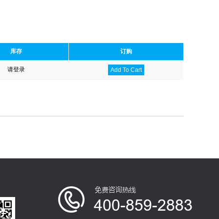
库存
订购
请登录
Add To Cart