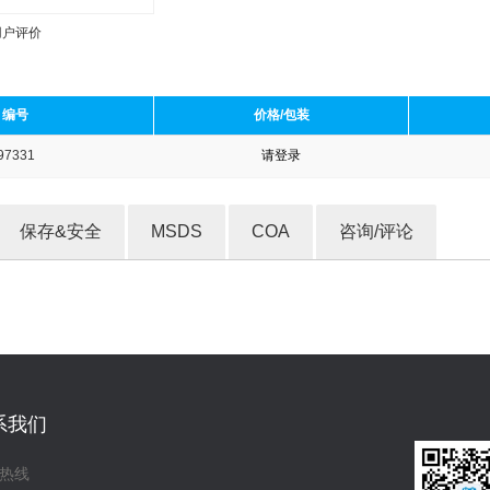
用户评价
编号
价格/包装
97331
请登录
收藏产品
保存&安全
MSDS
COA
咨询/评论
系我们
热线