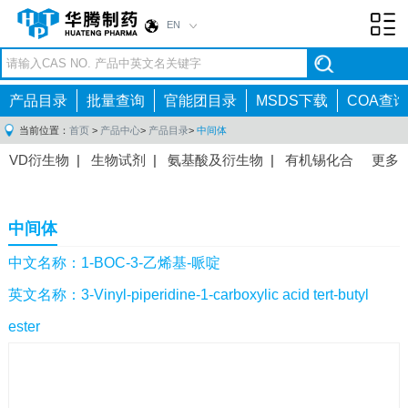
EN
Toggl
navig
产品目录
批量查询
官能团目录
MSDS下载
COA查询
当前位置：
首页
>
产品中心
>
产品目录
>
中间体
VD衍生物
|
生物试剂
|
氨基酸及衍生物
|
有机锡化合
更多
物
|
有机硼化合物
|
有机磷化合物
|
有机氟化合物
|
中间体
|
其他产品
|
抗肿瘤药物中间体
|
抗病毒药物中
中间体
间体
|
抗高血压药物中间体
|
抗糖尿病药物中间体
|
抗
感染药物中间体
|
肠胃药物中间体
|
镇痛麻醉药物中间
中文名称：1-BOC-3-乙烯基-哌啶
体
|
抗精神病药物中间体
|
抗炎药物中间体
|
精选原料
英文名称：3-Vinyl-piperidine-1-carboxylic acid tert-butyl
药中间体
|
其他原料药中间体
|
ester