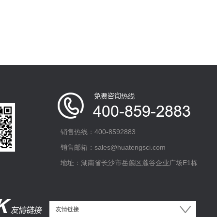
销售热线：400-8592883
销售邮箱：sales@huatengsci.com
地址：湖南省长沙市岳麓区麓谷企业广场E1栋