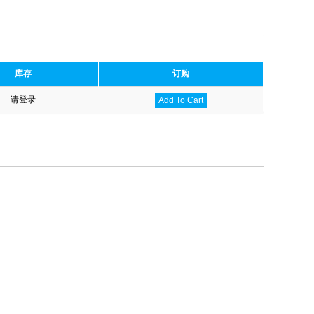
库存
订购
请登录
Add To Cart