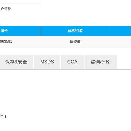
用户评价
编号
价格/包装
063591
请登录
收藏产品
保存&安全
MSDS
COA
咨询/评论
mHg