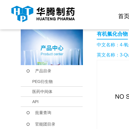
快捷导航栏 >>
化学试剂
生物试剂
PEG衍生物
当前位置：
首页
产品中心
产品目录
4-氧代-8-(三氟甲氧基
首
有机氟化合物
中文名称：4-氧代
英文名称：3-Quinolin
产品目录
PEG衍生物
医药中间体
API
批量查询
官能团目录