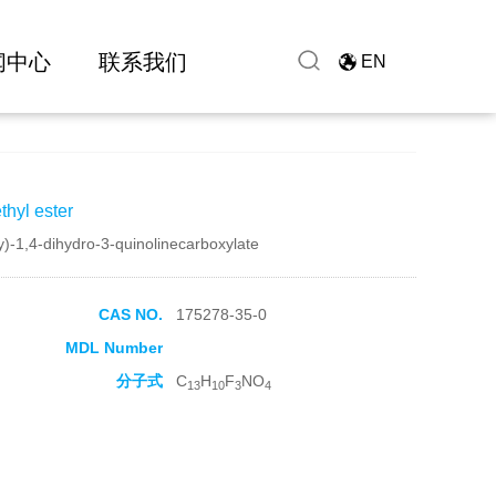
闻中心
联系我们
EN
hyl ester
y)-1,4-dihydro-3-quinolinecarboxylate
CAS NO.
175278-35-0
MDL Number
分子式
C
H
F
NO
13
10
3
4