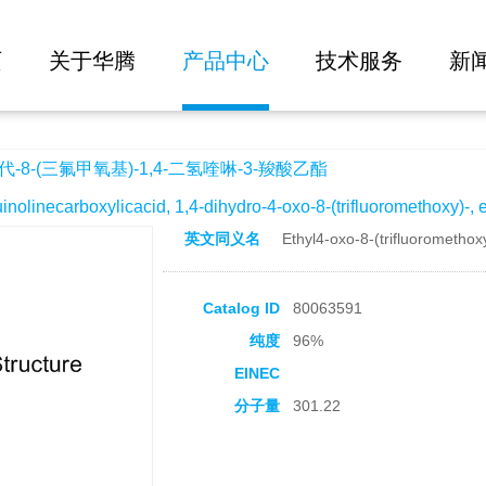
大批量询价
)-1,4-二氢喹啉-3-羧酸乙酯
页
关于华腾
产品中心
技术服务
新
-8-(三氟甲氧基)-1,4-二氢喹啉-3-羧酸乙酯
ecarboxylicacid, 1,4-dihydro-4-oxo-8-(trifluoromethoxy)-, et
英文同义名
Ethyl4-oxo-8-(trifluoromethox
Catalog ID
80063591
纯度
96%
EINEC
分子量
301.22