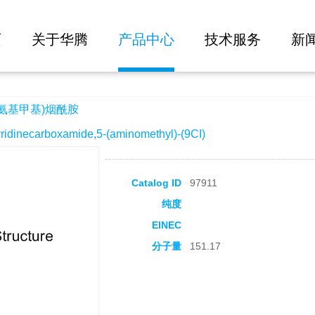
大批量询价
页
关于华腾
产品中心
技术服务
新
(氨基甲基)烟酰胺
necarboxamide,5-(aminomethyl)-(9CI)
Catalog ID
97911
纯度
EINEC
分子量
151.17