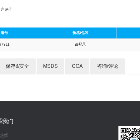
用户评价
编号
价格/包装
97911
请登录
收藏产品
保存&安全
MSDS
COA
咨询/评论
系我们
热线