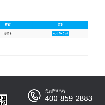
库存
订购
请登录
Add To Cart