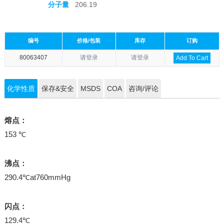
分子量
206.19
编号
价格/包装
库存
订购
80063407
请登录
请登录
Add To Cart
化学性质
保存&安全
MSDS
COA
咨询/评论
熔点：
153 ℃
沸点：
290.4℃at760mmHg
闪点：
129.4℃