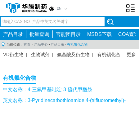
EN
Toggl
navig
产品目录
批量查询
官能团目录
MSDS下载
COA查询
当前位置：
首页
>
产品中心
>
产品目录
>
有机氟化合物
VD衍生物
|
生物试剂
|
氨基酸及衍生物
|
有机锡化合
更多
物
|
有机硼化合物
|
有机磷化合物
|
有机氟化合物
|
中间体
|
其他产品
|
抗肿瘤药物中间体
|
抗病毒药物中
有机氟化合物
间体
|
抗高血压药物中间体
|
抗糖尿病药物中间体
|
抗
感染药物中间体
|
肠胃药物中间体
|
镇痛麻醉药物中间
中文名称：4-三氟甲基吡啶-3-硫代甲酰胺
体
|
抗精神病药物中间体
|
抗炎药物中间体
|
精选原料
英文名称：3-Pyridinecarbothioamide,4-(trifluoromethyl)-
药中间体
|
其他原料药中间体
|