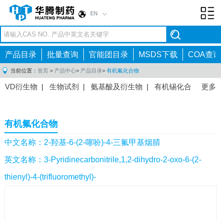
EN
Toggl
navig
产品目录
批量查询
官能团目录
MSDS下载
COA查询
当前位置：
首页
>
产品中心
>
产品目录
>
有机氟化合物
VD衍生物
|
生物试剂
|
氨基酸及衍生物
|
有机锡化合
更多
物
|
有机硼化合物
|
有机磷化合物
|
有机氟化合物
|
中间体
|
其他产品
|
抗肿瘤药物中间体
|
抗病毒药物中
有机氟化合物
间体
|
抗高血压药物中间体
|
抗糖尿病药物中间体
|
抗
感染药物中间体
|
肠胃药物中间体
|
镇痛麻醉药物中间
中文名称：2-羟基-6-(2-噻吩)-4-三氟甲基烟腈
体
|
抗精神病药物中间体
|
抗炎药物中间体
|
精选原料
英文名称：3-Pyridinecarbonitrile,1,2-dihydro-2-oxo-6-(2-
药中间体
|
其他原料药中间体
|
thienyl)-4-(trifluoromethyl)-