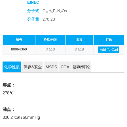
EINEC
分子式
C
H
F
N
Os
11
5
3
2
分子量
270.23
编号
价格/包装
库存
订购
80064360
请登录
请登录
Add To Cart
化学性质
保存&安全
MSDS
COA
咨询/评论
熔点：
278℃
沸点：
390.2℃at760mmHg