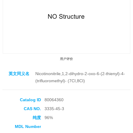
用户评价
英文同义名
Nicotinonitrile,1,2-dihydro-2-oxo-6-(2-thienyl)-4-
(trifluoromethyl)- (7CI,8CI)
Catalog ID
80064360
收藏产品
CAS NO.
3335-45-3
纯度
96%
MDL Number