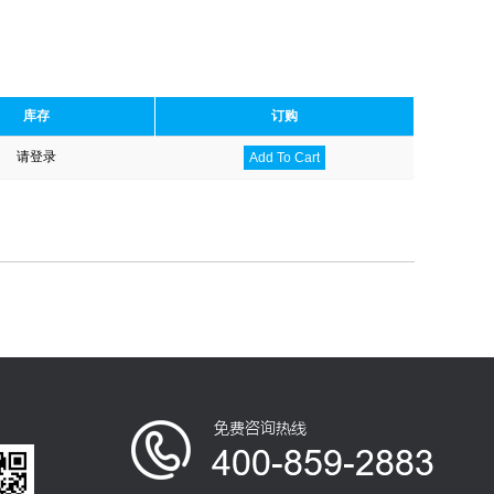
库存
订购
请登录
Add To Cart