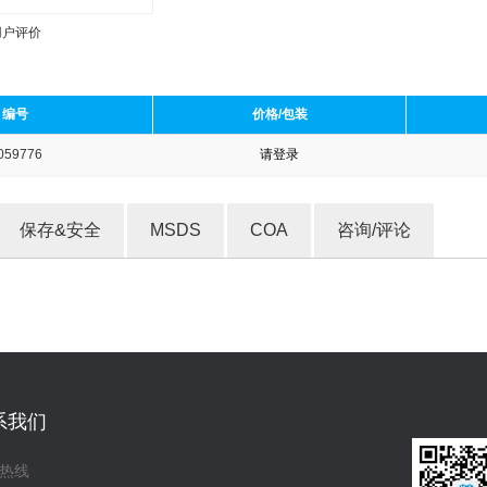
用户评价
编号
价格/包装
059776
请登录
收藏产品
保存&安全
MSDS
COA
咨询/评论
系我们
热线