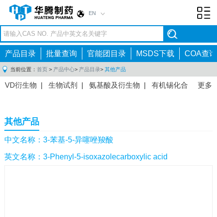
EN
Toggl
navig
产品目录
批量查询
官能团目录
MSDS下载
COA查询
当前位置：
首页
>
产品中心
>
产品目录
>
其他产品
VD衍生物
|
生物试剂
|
氨基酸及衍生物
|
有机锡化合
更多
物
|
有机硼化合物
|
有机磷化合物
|
有机氟化合物
|
中间体
|
其他产品
|
抗肿瘤药物中间体
|
抗病毒药物中
其他产品
间体
|
抗高血压药物中间体
|
抗糖尿病药物中间体
|
抗
感染药物中间体
|
肠胃药物中间体
|
镇痛麻醉药物中间
中文名称：3-苯基-5-异噻唑羧酸
体
|
抗精神病药物中间体
|
抗炎药物中间体
|
精选原料
英文名称：3-Phenyl-5-isoxazolecarboxylic acid
药中间体
|
其他原料药中间体
|