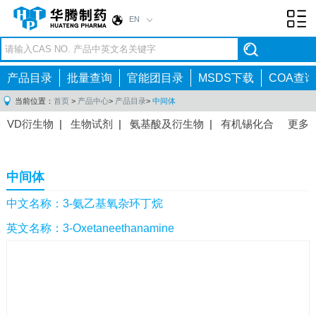
EN
Toggl
navig
产品目录
批量查询
官能团目录
MSDS下载
COA查询
当前位置：
首页
>
产品中心
>
产品目录
>
中间体
VD衍生物
|
生物试剂
|
氨基酸及衍生物
|
有机锡化合
更多
物
|
有机硼化合物
|
有机磷化合物
|
有机氟化合物
|
中间体
|
其他产品
|
抗肿瘤药物中间体
|
抗病毒药物中
中间体
间体
|
抗高血压药物中间体
|
抗糖尿病药物中间体
|
抗
感染药物中间体
|
肠胃药物中间体
|
镇痛麻醉药物中间
中文名称：3-氨乙基氧杂环丁烷
体
|
抗精神病药物中间体
|
抗炎药物中间体
|
精选原料
英文名称：3-Oxetaneethanamine
药中间体
|
其他原料药中间体
|