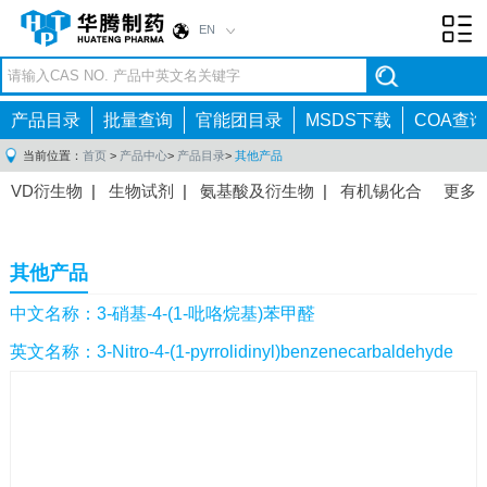
EN
Toggl
navig
产品目录
批量查询
官能团目录
MSDS下载
COA查询
当前位置：
首页
>
产品中心
>
产品目录
>
其他产品
VD衍生物
|
生物试剂
|
氨基酸及衍生物
|
有机锡化合
更多
物
|
有机硼化合物
|
有机磷化合物
|
有机氟化合物
|
中间体
|
其他产品
|
抗肿瘤药物中间体
|
抗病毒药物中
其他产品
间体
|
抗高血压药物中间体
|
抗糖尿病药物中间体
|
抗
感染药物中间体
|
肠胃药物中间体
|
镇痛麻醉药物中间
中文名称：3-硝基-4-(1-吡咯烷基)苯甲醛
体
|
抗精神病药物中间体
|
抗炎药物中间体
|
精选原料
英文名称：3-Nitro-4-(1-pyrrolidinyl)benzenecarbaldehyde
药中间体
|
其他原料药中间体
|