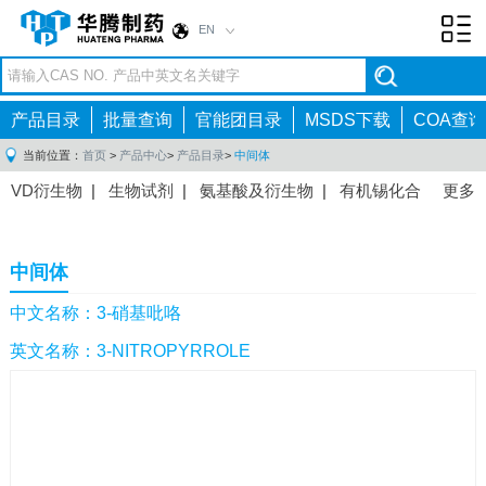
EN
Toggl
navig
产品目录
批量查询
官能团目录
MSDS下载
COA查询
当前位置：
首页
>
产品中心
>
产品目录
>
中间体
VD衍生物
|
生物试剂
|
氨基酸及衍生物
|
有机锡化合
更多
物
|
有机硼化合物
|
有机磷化合物
|
有机氟化合物
|
中间体
|
其他产品
|
抗肿瘤药物中间体
|
抗病毒药物中
中间体
间体
|
抗高血压药物中间体
|
抗糖尿病药物中间体
|
抗
感染药物中间体
|
肠胃药物中间体
|
镇痛麻醉药物中间
中文名称：3-硝基吡咯
体
|
抗精神病药物中间体
|
抗炎药物中间体
|
精选原料
英文名称：3-NITROPYRROLE
药中间体
|
其他原料药中间体
|