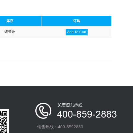
库存
订购
请登录
Add To Cart
销售热线：400-8592883