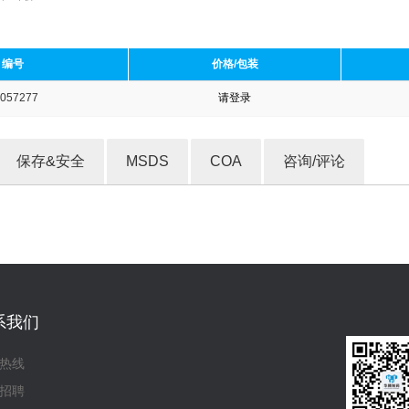
编号
价格/包装
057277
请登录
收藏产品
保存&安全
MSDS
COA
咨询/评论
系我们
热线
招聘