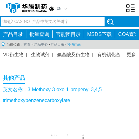
EN
Toggl
navig
产品目录
批量查询
官能团目录
MSDS下载
COA查询
当前位置：
首页
>
产品中心
>
产品目录
>
其他产品
VD衍生物
|
生物试剂
|
氨基酸及衍生物
|
有机锡化合
更多
物
|
有机硼化合物
|
有机磷化合物
|
有机氟化合物
|
中间体
|
其他产品
|
抗肿瘤药物中间体
|
抗病毒药物中
其他产品
间体
|
抗高血压药物中间体
|
抗糖尿病药物中间体
|
抗
感染药物中间体
|
肠胃药物中间体
|
镇痛麻醉药物中间
英文名称：3-Methoxy-3-oxo-1-propenyl 3,4,5-
体
|
抗精神病药物中间体
|
抗炎药物中间体
|
精选原料
trimethoxybenzenecarboxylate
药中间体
|
其他原料药中间体
|