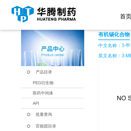
快捷导航栏 >>
化学试剂
生物试剂
PEG衍生物
当前位置：
首页
产品中心
产品目录
3-甲基-5-三丁基锡-
首
有机锡化合物
中文名称：3-甲
英文名称：3-MET
产品目录
PEG衍生物
医药中间体
API
批量查询
官能团目录