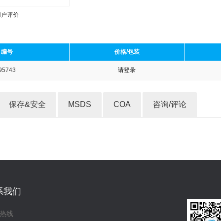
用户评价
编号
价格/包装
95743
请登录
收藏产品
保存&安全
MSDS
COA
咨询/评论
系我们
热线