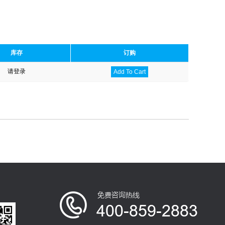
库存
订购
请登录
Add To Cart