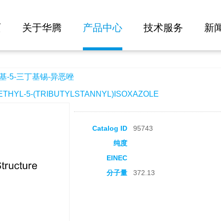
大批量询价
异恶唑
页
关于华腾
产品中心
技术服务
新
基-5-三丁基锡-异恶唑
HYL-5-(TRIBUTYLSTANNYL)ISOXAZOLE
Catalog ID
95743
纯度
EINEC
分子量
372.13