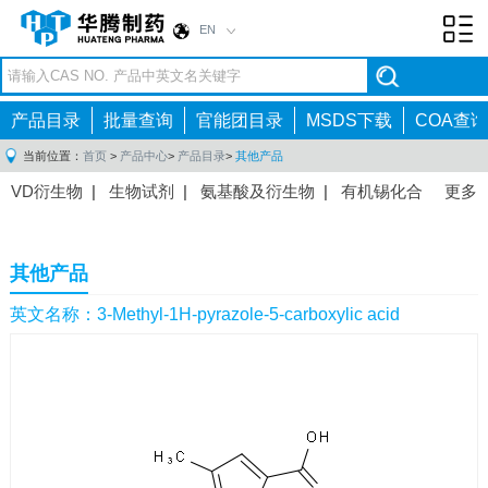
EN
Toggl
navig
产品目录
批量查询
官能团目录
MSDS下载
COA查询
当前位置：
首页
>
产品中心
>
产品目录
>
其他产品
VD衍生物
|
生物试剂
|
氨基酸及衍生物
|
有机锡化合
更多
物
|
有机硼化合物
|
有机磷化合物
|
有机氟化合物
|
中间体
|
其他产品
|
抗肿瘤药物中间体
|
抗病毒药物中
其他产品
间体
|
抗高血压药物中间体
|
抗糖尿病药物中间体
|
抗
感染药物中间体
|
肠胃药物中间体
|
镇痛麻醉药物中间
英文名称：3-Methyl-1H-pyrazole-5-carboxylic acid
体
|
抗精神病药物中间体
|
抗炎药物中间体
|
精选原料
药中间体
|
其他原料药中间体
|