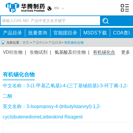
EN
Toggl
navig
产品目录
批量查询
官能团目录
MSDS下载
COA查询
当前位置：
首页
>
产品中心
>
产品目录
>
有机锡化合物
VD衍生物
|
生物试剂
|
氨基酸及衍生物
|
有机锡化合
更多
物
|
有机硼化合物
|
有机磷化合物
|
有机氟化合物
|
中间体
|
其他产品
|
抗肿瘤药物中间体
|
抗病毒药物中
有机锡化合物
间体
|
抗高血压药物中间体
|
抗糖尿病药物中间体
|
抗
感染药物中间体
|
肠胃药物中间体
|
镇痛麻醉药物中间
中文名称：3-(1-甲基乙氧基)-4-(三丁基锡烷基)-3-环丁烯-1,2-
体
|
抗精神病药物中间体
|
抗炎药物中间体
|
精选原料
二酮
药中间体
|
其他原料药中间体
|
英文名称：3-Isopropoxy-4-(tributylstannyl)-1,2-
cyclobutenedioneLiebeskind Reagent