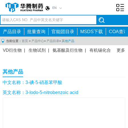
EN
Toggl
navig
产品目录
批量查询
官能团目录
MSDS下载
COA查询
当前位置：
首页
>
产品中心
>
产品目录
>
其他产品
VD衍生物
|
生物试剂
|
氨基酸及衍生物
|
有机锡化合
更多
物
|
有机硼化合物
|
有机磷化合物
|
有机氟化合物
|
中间体
|
其他产品
|
抗肿瘤药物中间体
|
抗病毒药物中
其他产品
间体
|
抗高血压药物中间体
|
抗糖尿病药物中间体
|
抗
感染药物中间体
|
肠胃药物中间体
|
镇痛麻醉药物中间
中文名称：3-碘-5-硝基苯甲酸
体
|
抗精神病药物中间体
|
抗炎药物中间体
|
精选原料
英文名称：3-Iodo-5-nitrobenzoic acid
药中间体
|
其他原料药中间体
|