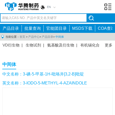
EN
Toggl
navig
产品目录
批量查询
官能团目录
MSDS下载
COA查询
当前位置：
首页
>
产品中心
>
产品目录
>
中间体
VD衍生物
|
生物试剂
|
氨基酸及衍生物
|
有机锡化合
更多
物
|
有机硼化合物
|
有机磷化合物
|
有机氟化合物
|
中间体
|
其他产品
|
抗肿瘤药物中间体
|
抗病毒药物中
中间体
间体
|
抗高血压药物中间体
|
抗糖尿病药物中间体
|
抗
感染药物中间体
|
肠胃药物中间体
|
镇痛麻醉药物中间
中文名称：3-碘-5-甲基-1H-吡咯并[3,2-B]吡啶
体
|
抗精神病药物中间体
|
抗炎药物中间体
|
精选原料
英文名称：3-IODO-5-METHYL-4-AZAINDOLE
药中间体
|
其他原料药中间体
|