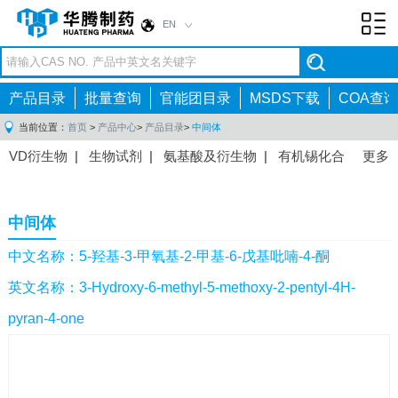
EN
Toggl
navig
产品目录
批量查询
官能团目录
MSDS下载
COA查询
当前位置：
首页
>
产品中心
>
产品目录
>
中间体
VD衍生物
|
生物试剂
|
氨基酸及衍生物
|
有机锡化合
更多
物
|
有机硼化合物
|
有机磷化合物
|
有机氟化合物
|
中间体
|
其他产品
|
抗肿瘤药物中间体
|
抗病毒药物中
中间体
间体
|
抗高血压药物中间体
|
抗糖尿病药物中间体
|
抗
感染药物中间体
|
肠胃药物中间体
|
镇痛麻醉药物中间
中文名称：5-羟基-3-甲氧基-2-甲基-6-戊基吡喃-4-酮
体
|
抗精神病药物中间体
|
抗炎药物中间体
|
精选原料
英文名称：3-Hydroxy-6-methyl-5-methoxy-2-pentyl-4H-
药中间体
|
其他原料药中间体
|
pyran-4-one