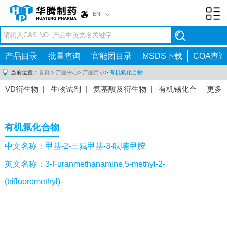
EN
Toggl
navig
产品目录
批量查询
官能团目录
MSDS下载
COA查询
当前位置：
首页
>
产品中心
>
产品目录
>
有机氟化合物
VD衍生物
|
生物试剂
|
氨基酸及衍生物
|
有机锡化合
更多
物
|
有机硼化合物
|
有机磷化合物
|
有机氟化合物
|
中间体
|
其他产品
|
抗肿瘤药物中间体
|
抗病毒药物中
有机氟化合物
间体
|
抗高血压药物中间体
|
抗糖尿病药物中间体
|
抗
感染药物中间体
|
肠胃药物中间体
|
镇痛麻醉药物中间
中文名称：甲基-2-三氟甲基-3-呋喃甲胺
体
|
抗精神病药物中间体
|
抗炎药物中间体
|
精选原料
英文名称：3-Furanmethanamine,5-methyl-2-
药中间体
|
其他原料药中间体
|
(trifluoromethyl)-