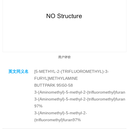
用户评价
英文同义名
[5-METHYL-2-(TRIFLUOROMETHYL)-3-
FURYL]METHYLAMINE
BUTTPARK 95\50-58
3-(Aminomethyl)-5-methyl-2-(trifluoromethyl)furan
3-(Aminomethyl)-5-methyl-2-(trifluoromethyl)furan
收藏产品
97%
3-(Aminomethyl)-5-methyl-2-
(trifluoromethyl)furan97%