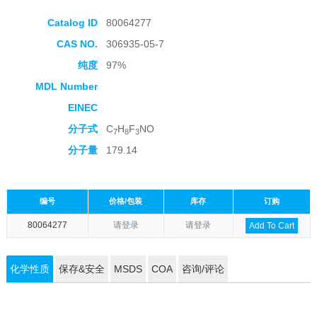
Catalog ID
80064277
CAS NO.
306935-05-7
纯度
97%
MDL Number
EINEC
分子式
C
H
F
NO
7
8
3
分子量
179.14
编号
价格/包装
库存
订购
80064277
请登录
请登录
Add To Cart
化学性质
保存&安全
MSDS
COA
咨询/评论