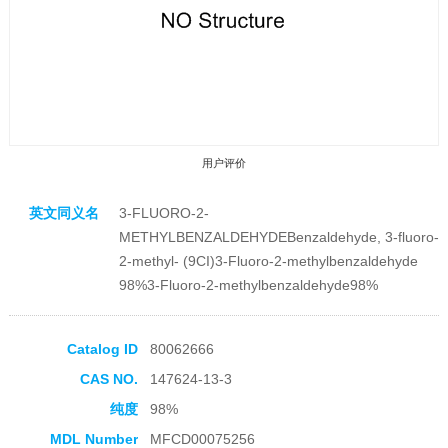
用户评价
英文同义名
3-FLUORO-2-
METHYLBENZALDEHYDEBenzaldehyde, 3-fluoro-
2-methyl- (9CI)3-Fluoro-2-methylbenzaldehyde
98%3-Fluoro-2-methylbenzaldehyde98%
收藏产品
Catalog ID
80062666
CAS NO.
147624-13-3
纯度
98%
MDL Number
MFCD00075256