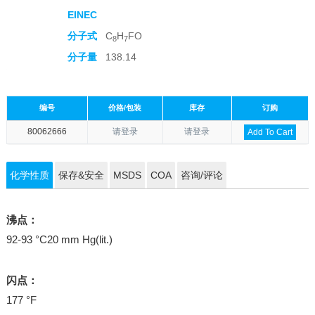
EINEC
分子式
C
H
FO
8
7
分子量
138.14
编号
价格/包装
库存
订购
80062666
请登录
请登录
Add To Cart
化学性质
保存&安全
MSDS
COA
咨询/评论
沸点：
92-93 °C20 mm Hg(lit.)
闪点：
177 °F