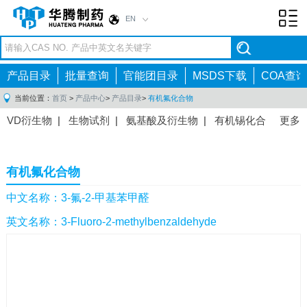
EN
Toggl
navig
产品目录
批量查询
官能团目录
MSDS下载
COA查询
当前位置：
首页
>
产品中心
>
产品目录
>
有机氟化合物
VD衍生物
|
生物试剂
|
氨基酸及衍生物
|
有机锡化合
更多
物
|
有机硼化合物
|
有机磷化合物
|
有机氟化合物
|
中间体
|
其他产品
|
抗肿瘤药物中间体
|
抗病毒药物中
有机氟化合物
间体
|
抗高血压药物中间体
|
抗糖尿病药物中间体
|
抗
感染药物中间体
|
肠胃药物中间体
|
镇痛麻醉药物中间
中文名称：3-氟-2-甲基苯甲醛
体
|
抗精神病药物中间体
|
抗炎药物中间体
|
精选原料
英文名称：3-Fluoro-2-methylbenzaldehyde
药中间体
|
其他原料药中间体
|