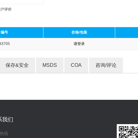
用户评价
编号
价格/包装
93705
请登录
收藏产品
保存&安全
MSDS
COA
咨询/评论
系我们
热线