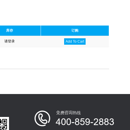
库存
订购
请登录
Add To Cart