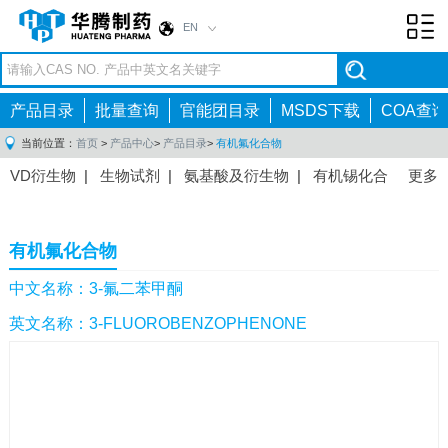
EN
Toggl
navig
产品目录
批量查询
官能团目录
MSDS下载
COA查询
当前位置：
首页
>
产品中心
>
产品目录
>
有机氟化合物
VD衍生物
|
生物试剂
|
氨基酸及衍生物
|
有机锡化合
更多
物
|
有机硼化合物
|
有机磷化合物
|
有机氟化合物
|
中间体
|
其他产品
|
抗肿瘤药物中间体
|
抗病毒药物中
有机氟化合物
间体
|
抗高血压药物中间体
|
抗糖尿病药物中间体
|
抗
感染药物中间体
|
肠胃药物中间体
|
镇痛麻醉药物中间
中文名称：3-氟二苯甲酮
体
|
抗精神病药物中间体
|
抗炎药物中间体
|
精选原料
英文名称：3-FLUOROBENZOPHENONE
药中间体
|
其他原料药中间体
|