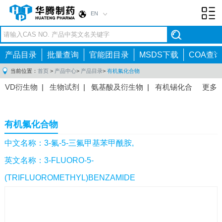
EN
Toggl
navig
产品目录
批量查询
官能团目录
MSDS下载
COA查询
当前位置：
首页
>
产品中心
>
产品目录
>
有机氟化合物
VD衍生物
|
生物试剂
|
氨基酸及衍生物
|
有机锡化合
更多
物
|
有机硼化合物
|
有机磷化合物
|
有机氟化合物
|
中间体
|
其他产品
|
抗肿瘤药物中间体
|
抗病毒药物中
有机氟化合物
间体
|
抗高血压药物中间体
|
抗糖尿病药物中间体
|
抗
感染药物中间体
|
肠胃药物中间体
|
镇痛麻醉药物中间
中文名称：3-氟-5-三氟甲基苯甲酰胺,
体
|
抗精神病药物中间体
|
抗炎药物中间体
|
精选原料
英文名称：3-FLUORO-5-
药中间体
|
其他原料药中间体
|
(TRIFLUOROMETHYL)BENZAMIDE