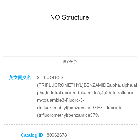
用户评价
英文同义名
3-FLUORO-5-
(TRIFLUOROMETHYL)BENZAMIDEalpha,alpha,al
pha,5-Tetrafluoro-m-toluamideà,à,à,5-tetrafluoro-
m-toluamide3-Fluoro-5-
(trifluoromethyl)benzamide 97%3-Fluoro-5-
收藏产品
(trifluoromethyl)benzamide97%
Catalog ID
80062678