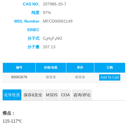
CAS NO.
207986-20-7
纯度
97%
MDL Number
MFCD00061149
EINEC
分子式
C
H
F
NO
8
5
4
分子量
207.13
编号
价格/包装
库存
订购
80062678
请登录
请登录
Add To Cart
化学性质
保存&安全
MSDS
COA
咨询/评论
熔点：
115-117℃