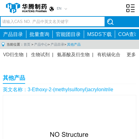
EN
Toggl
navig
产品目录
批量查询
官能团目录
MSDS下载
COA查询
当前位置：
首页
>
产品中心
>
产品目录
>
其他产品
VD衍生物
|
生物试剂
|
氨基酸及衍生物
|
有机锡化合
更多
物
|
有机硼化合物
|
有机磷化合物
|
有机氟化合物
|
中间体
|
其他产品
|
抗肿瘤药物中间体
|
抗病毒药物中
其他产品
间体
|
抗高血压药物中间体
|
抗糖尿病药物中间体
|
抗
感染药物中间体
|
肠胃药物中间体
|
镇痛麻醉药物中间
英文名称：3-Ethoxy-2-(methylsulfonyl)acrylonitrile
体
|
抗精神病药物中间体
|
抗炎药物中间体
|
精选原料
药中间体
|
其他原料药中间体
|