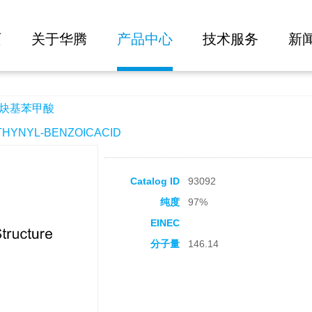
大批量询价
页
关于华腾
产品中心
技术服务
新
乙炔基苯甲酸
YNYL-BENZOICACID
Catalog ID
93092
纯度
97%
EINEC
分子量
146.14