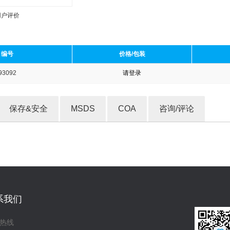
用户评价
编号
价格/包装
93092
请登录
收藏产品
保存&安全
MSDS
COA
咨询/评论
系我们
热线