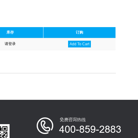
库存
订购
请登录
Add To Cart