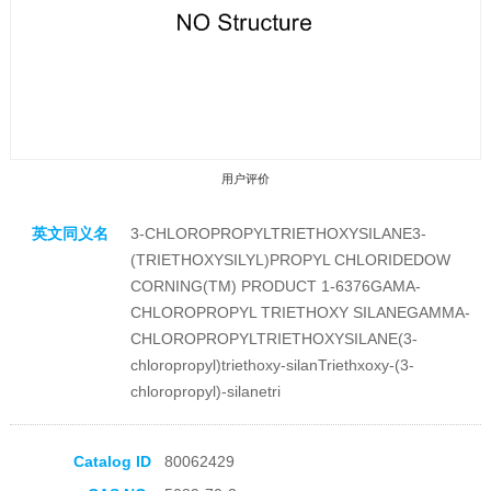
用户评价
英文同义名
3-CHLOROPROPYLTRIETHOXYSILANE3-
(TRIETHOXYSILYL)PROPYL CHLORIDEDOW
CORNING(TM) PRODUCT 1-6376GAMA-
CHLOROPROPYL TRIETHOXY SILANEGAMMA-
CHLOROPROPYLTRIETHOXYSILANE(3-
收藏产品
chloropropyl)triethoxy-silanTriethxoxy-(3-
chloropropyl)-silanetri
Catalog ID
80062429