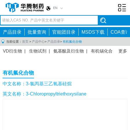
EN
Toggl
navig
产品目录
批量查询
官能团目录
MSDS下载
COA查询
当前位置：
首页
>
产品中心
>
产品目录
>
有机氟化合物
VD衍生物
|
生物试剂
|
氨基酸及衍生物
|
有机锡化合
更多
物
|
有机硼化合物
|
有机磷化合物
|
有机氟化合物
|
中间体
|
其他产品
|
抗肿瘤药物中间体
|
抗病毒药物中
有机氟化合物
间体
|
抗高血压药物中间体
|
抗糖尿病药物中间体
|
抗
感染药物中间体
|
肠胃药物中间体
|
镇痛麻醉药物中间
中文名称：3-氯丙基三乙氧基硅烷
体
|
抗精神病药物中间体
|
抗炎药物中间体
|
精选原料
英文名称：3-Chloropropyltriethoxysilane
药中间体
|
其他原料药中间体
|