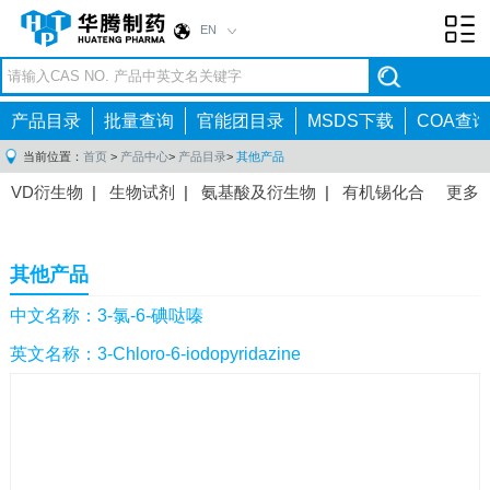
EN
Toggl
navig
产品目录
批量查询
官能团目录
MSDS下载
COA查询
当前位置：
首页
>
产品中心
>
产品目录
>
其他产品
VD衍生物
|
生物试剂
|
氨基酸及衍生物
|
有机锡化合
更多
物
|
有机硼化合物
|
有机磷化合物
|
有机氟化合物
|
中间体
|
其他产品
|
抗肿瘤药物中间体
|
抗病毒药物中
其他产品
间体
|
抗高血压药物中间体
|
抗糖尿病药物中间体
|
抗
感染药物中间体
|
肠胃药物中间体
|
镇痛麻醉药物中间
中文名称：3-氯-6-碘哒嗪
体
|
抗精神病药物中间体
|
抗炎药物中间体
|
精选原料
英文名称：3-Chloro-6-iodopyridazine
药中间体
|
其他原料药中间体
|