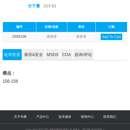
分子量
213.61
编号
价格/包装
库存
订购
2056106
请登录
请登录
Add To Cart
化学性质
保存&安全
MSDS
COA
咨询/评论
熔点：
156-158
关于华腾
产品中心
技术服务
新闻中心
联系我们
Copyright © 2013-2025 湖南华腾制药有限公司 备案号：湘ICP备15018328号-1