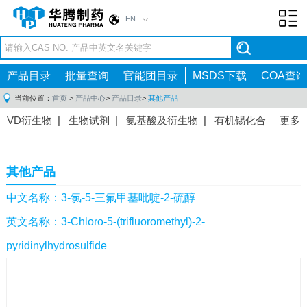
EN
Toggl
navig
产品目录
批量查询
官能团目录
MSDS下载
COA查询
当前位置：
首页
>
产品中心
>
产品目录
>
其他产品
VD衍生物
|
生物试剂
|
氨基酸及衍生物
|
有机锡化合
更多
物
|
有机硼化合物
|
有机磷化合物
|
有机氟化合物
|
中间体
|
其他产品
|
抗肿瘤药物中间体
|
抗病毒药物中
其他产品
间体
|
抗高血压药物中间体
|
抗糖尿病药物中间体
|
抗
感染药物中间体
|
肠胃药物中间体
|
镇痛麻醉药物中间
中文名称：3-氯-5-三氟甲基吡啶-2-硫醇
体
|
抗精神病药物中间体
|
抗炎药物中间体
|
精选原料
英文名称：3-Chloro-5-(trifluoromethyl)-2-
药中间体
|
其他原料药中间体
|
pyridinylhydrosulfide