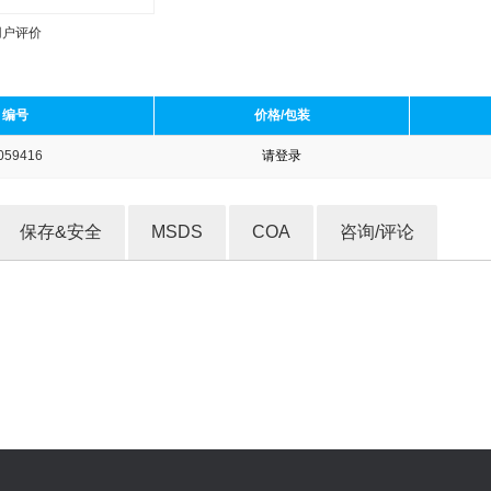
用户评价
编号
价格/包装
059416
请登录
收藏产品
保存&安全
MSDS
COA
咨询/评论