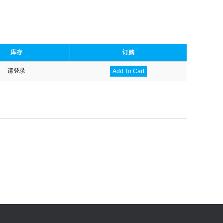
库存
订购
请登录
Add To Cart